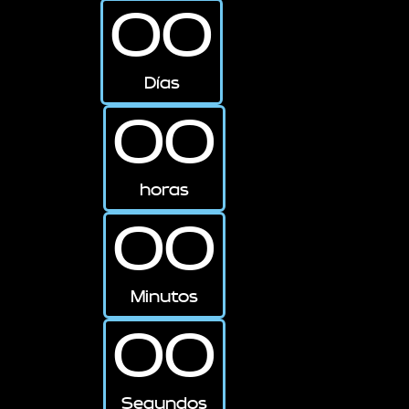
00
Días
00
horas
00
Minutos
00
Segundos