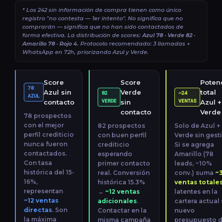
* Los 242 sin información de compra tienen como único
registro "no contesta — 1er intento". No significa que no
comprarán — significa que no han sido contactados de
forma efectiva. La distribución de scores:
Azul 78 · Verde 82 ·
Amarillo 78 · Rojo 4
. Protocolo recomendado: 3 llamadas +
WhatsApp en 72h, priorizando Azul y Verde.
Score
Score
Potenc
78
Azul sin
Verde
total
82
~24
AZUL
VERDE
VENTAS
contacto
sin
Azul +
contacto
Verde
78 prospectos
con el mejor
82 prospectos
Solo de Azul +
perfil crediticio
con buen perfil
Verde sin gest
nunca fueron
crediticio
Si se agrega
contactados.
esperando
Amarillo (78
Con tasa
primer contacto
leads, ~10%
histórica del 15-
real. Conversión
conv.) suma
~
16%,
histórica 15.3%
ventas totale
representan
→
~12 ventas
latentes en la
~12 ventas
adicionales
.
cartera actual 
directas
. Son
Contactar en la
nuevo
la máxima
misma campaña
presupuesto 