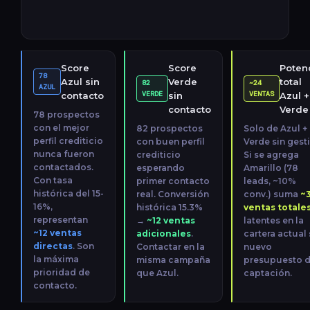
Score
Score
Potenc
78
Azul sin
Verde
total
82
~24
AZUL
VERDE
VENTAS
contacto
sin
Azul +
contacto
Verde
78 prospectos
con el mejor
82 prospectos
Solo de Azul +
perfil crediticio
con buen perfil
Verde sin gest
nunca fueron
crediticio
Si se agrega
contactados.
esperando
Amarillo (78
Con tasa
primer contacto
leads, ~10%
histórica del 15-
real. Conversión
conv.) suma
~
16%,
histórica 15.3%
ventas totale
representan
→
~12 ventas
latentes en la
~12 ventas
adicionales
.
cartera actual 
directas
. Son
Contactar en la
nuevo
la máxima
misma campaña
presupuesto 
prioridad de
que Azul.
captación.
contacto.